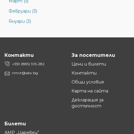
Март (5)
Февруари (3)
Януари (3)
Контакти
За посетители
Цени и билети
+359 (885) 105-282
Контакти
rimvt@abv.bg
Общи условия
Карта на сайта
Декларация за
достъпност
Билети
АМР „Царевец”