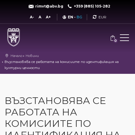
rimvt@abv.bg
+359 (885) 105-282
Currency
A-
A
A+
EN
-
BG
0
Начало
Новини
Възстановява се работата на комисиите по идентификация на
културни ценности
ВЪЗСТАНОВЯВА СЕ
РАБОТАТА НА
КОМИСИИТЕ ПО
ИДЕНТИФИКАЦИЯ НА