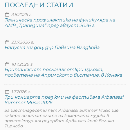
ПОСЛЕДНИ СТАТИИ
3.8.2026 г.
Техническа профилактика на фуникуляра на
АМР „Трапезица“ през август 2026 г.
23.7.2026 г.
Напусна ни доц. д-р Павлина Владкова
10.7.2026 г.
Британският посланик откри изложа,
посветена на Априлското въстание, в Конака
1.7.2026 г.
Три концерта през юли на фестивала Arbanassi
Summer Music 2026
За шестнадесети път Arbanassi Summer Music ще
събере почитателите на камерната музика в
архитектурния резерват Арбанаси край Велико
Търново. ...