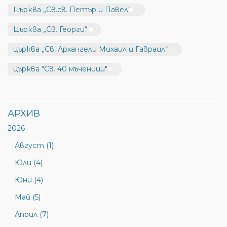
Църква „Св.св. Петър и Павел“
Църква „Св. Георги“
църква „Св. Архангели Михаил и Гавраил“
църква "Св. 40 мъченици"
АРХИВ
2026
Август (1)
Юли (4)
Юни (4)
Май (5)
Април (7)