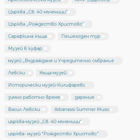
Църква „Св. 40 мъченици“
Църква „Рождество Христово“
Сарафкина къща
Пешеходен тур
Музей в куфар
музей „Възраждане и Учредително събрание
Левски
Къща-музей
Исторически музей-Килифарево
зимно работно време
дарения
Васил Левски
Arbanassi Summer Music
църква-музей „Св. 40 мъченици“
църква- музей "Рождество Христово"