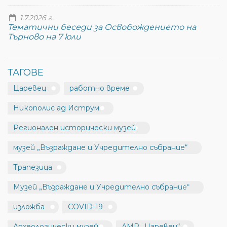
1.7.2026 г.
Тематични беседи за Освобождението на
Търново на 7 юли
ТАГОВЕ
Царевец
работно време
Никополис ад Иструм
Регионален исторически музей
музей „Възраждане и Учредително събрание“
Трапезица
Музей „Възраждане и Учредително събрание“
изложба
COVID-19
Археологически музей
АМР „Царевец“