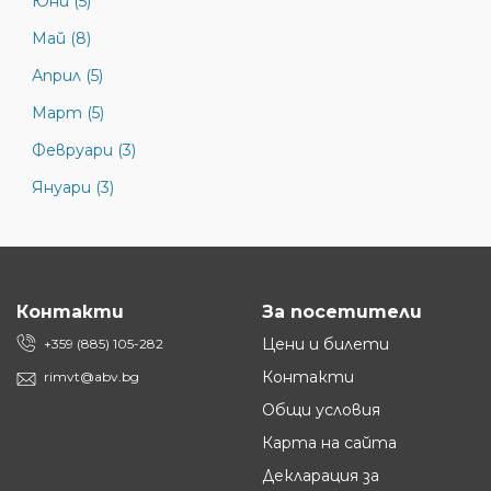
Юни (5)
Май (8)
Април (5)
Март (5)
Февруари (3)
Януари (3)
Контакти
За посетители
Цени и билети
+359 (885) 105-282
Контакти
rimvt@abv.bg
Общи условия
Карта на сайта
Декларация за