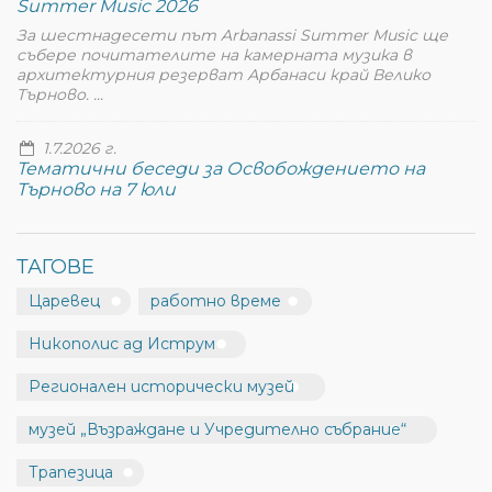
Summer Music 2026
За шестнадесети път Arbanassi Summer Music ще
събере почитателите на камерната музика в
архитектурния резерват Арбанаси край Велико
Търново. ...
1.7.2026 г.
Тематични беседи за Освобождението на
Търново на 7 юли
ТАГОВЕ
Царевец
работно време
Никополис ад Иструм
Регионален исторически музей
музей „Възраждане и Учредително събрание“
Трапезица