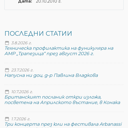
Дата:
20.10.2010 г.
ПОСЛЕДНИ СТАТИИ
3.8.2026 г.
Техническа профилактика на фуникуляра на
АМР „Трапезица“ през август 2026 г.
23.7.2026 г.
Напусна ни доц. д-р Павлина Владкова
10.7.2026 г.
Британският посланик откри изложа,
посветена на Априлското въстание, в Конака
1.7.2026 г.
Три концерта през юли на фестивала Arbanassi