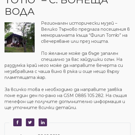
ВОДА
Регионален исторически музей –
Велико Търново предлага посещения в
мемориалната къща “Филип Тотю” на
свечеряване или през нощта.
По желание може да бъде запален
специално за вас хайдушки огън. На
раздумка край него може да направите вечерта си
незабравима с чаша вино в ръка и още нещо върху
пламтящата жар.
За всичко това е необходимо да направите заявка
поне един ден по-рано на GSM 0885 105 282. На същия
телефон ще получите допълнително информация и
ще уточните всички детайли.