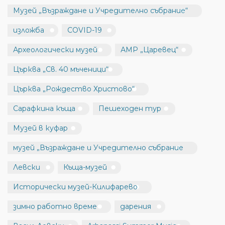
Музей „Възраждане и Учредително събрание“
изложба
COVID-19
Археологически музей
АМР „Царевец“
Църква „Св. 40 мъченици“
Църква „Рождество Христово“
Сарафкина къща
Пешеходен тур
Музей в куфар
музей „Възраждане и Учредително събрание
Левски
Къща-музей
Исторически музей-Килифарево
зимно работно време
дарения