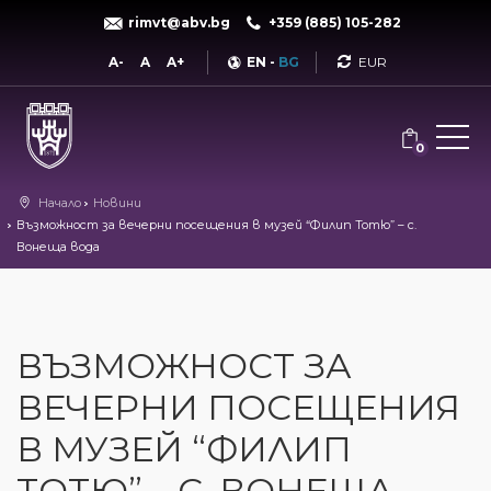
rimvt@abv.bg
+359 (885) 105-282
Currency
A-
A
A+
EN
-
BG
0
Начало
Новини
Възможност за вечерни посещения в музей “Филип Тотю” – с.
Вонеща вода
ВЪЗМОЖНОСТ ЗА
ВЕЧЕРНИ ПОСЕЩЕНИЯ
В МУЗЕЙ “ФИЛИП
ТОТЮ” – С. ВОНЕЩА