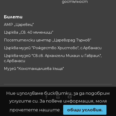
достъпност
Билети
АМР „Царевец”
Църква „Св. 40 мъченици”
Посетителски център „Царевград Търнов“
Църква-музей "Рождество Христово", с.Арбанаси
Църква-музей "Св.св. Архангели Михаил и Гавраил",
с.Арбанаси
Музей "Констанцалиева къща"
Ние използваме бисквитки, за да подобрим
услугите си. За повече информация, моля
прочетете нашите
oбщи условия.
© 2026 Регионален исторически музей - Велико Търново