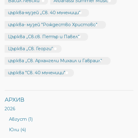
Васил Левски
Arbanassi Summer Music
църква-музей „Св. 40 мъченици“
църква- музей "Рождество Христово"
Църква „Св.св. Петър и Павел“
Църква „Св. Георги“
църква „Св. Архангели Михаил и Гавраил“
църква "Св. 40 мъченици"
АРХИВ
2026
Август (1)
Юли (4)