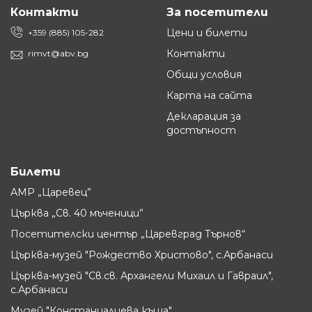
Контакти
За посетители
Цени и билети
+359 (885) 105-282
Контакти
rimvt@abv.bg
Общи условия
Карта на сайта
Декларация за
достъпност
Билети
АМР „Царевец”
Църква „Св. 40 мъченици”
Посетителски център „Царевград Търнов“
Църква-музей "Рождество Христово", с.Арбанаси
Църква-музей "Св.св. Архангели Михаил и Гавраил",
с.Арбанаси
Музей "Констанцалиева къща"