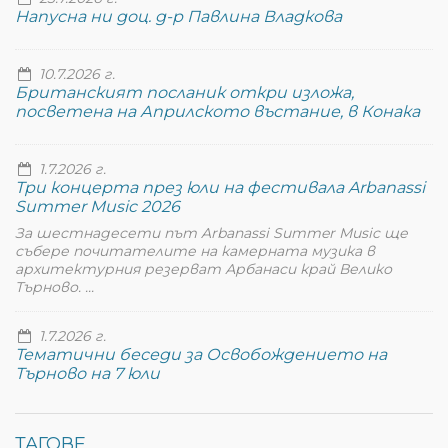
Напусна ни доц. д-р Павлина Владкова
10.7.2026 г.
Британският посланик откри изложа,
посветена на Априлското въстание, в Конака
1.7.2026 г.
Три концерта през юли на фестивала Arbanassi
Summer Music 2026
За шестнадесети път Arbanassi Summer Music ще
събере почитателите на камерната музика в
архитектурния резерват Арбанаси край Велико
Търново. ...
1.7.2026 г.
Тематични беседи за Освобождението на
Търново на 7 юли
ТАГОВЕ