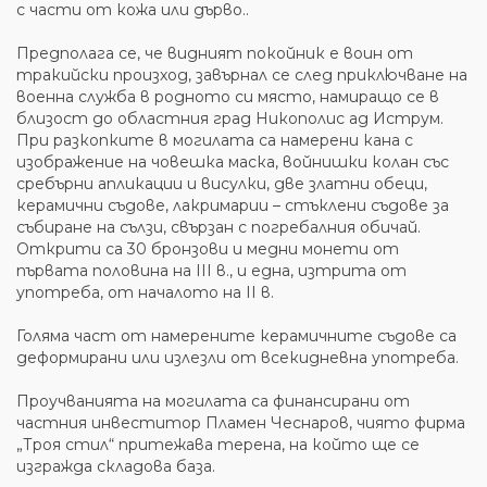
с части от кожа или дърво..
Предполага се, че видният покойник е воин от
тракийски произход, завърнал се след приключване на
военна служба в родното си място, намиращо се в
близост до областния град Никополис ад Иструм.
При разкопките в могилата са намерени кана с
изображение на човешка маска, войнишки колан със
сребърни апликации и висулки, две златни обеци,
керамични съдове, лакримарии – стъклени съдове за
събиране на сълзи, свързан с погребалния обичай.
Открити са 30 бронзови и медни монети от
първата половина на III в., и една, изтрита от
употреба, от началото на II в.
Голяма част от намерените керамичните съдове са
деформирани или излезли от всекидневна употреба.
Проучванията на могилата са финансирани от
частния инвеститор Пламен Чеснаров, чиято фирма
„Троя стил“ притежава терена, на който ще се
изгражда складова база.