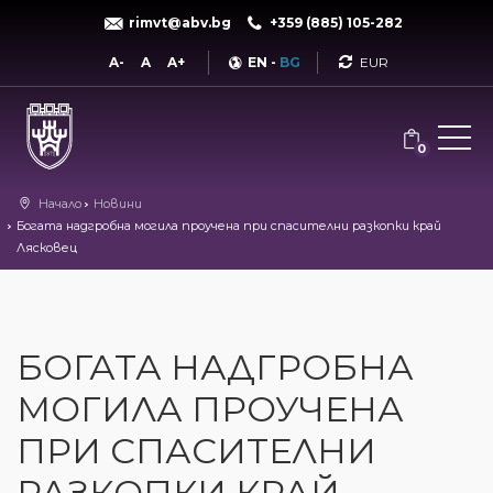
rimvt@abv.bg
+359 (885) 105-282
Currency
A-
A
A+
EN
-
BG
0
Начало
Новини
Богата надгробна могила проучена при спасителни разкопки край
Лясковец
БОГАТА НАДГРОБНА
МОГИЛА ПРОУЧЕНА
ПРИ СПАСИТЕЛНИ
РАЗКОПКИ КРАЙ