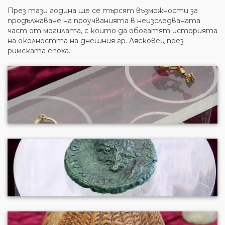
През тази година ще се търсят възможности за
продължаване на проучванията в неизследваната
част от могилата, с които да обогатят историята
на околността на днешния гр. Лясковец през
римската епоха.