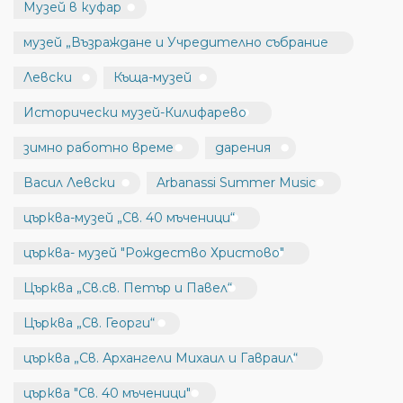
Музей в куфар
музей „Възраждане и Учредително събрание
Левски
Къща-музей
Исторически музей-Килифарево
зимно работно време
дарения
Васил Левски
Arbanassi Summer Music
църква-музей „Св. 40 мъченици“
църква- музей "Рождество Христово"
Църква „Св.св. Петър и Павел“
Църква „Св. Георги“
църква „Св. Архангели Михаил и Гавраил“
църква "Св. 40 мъченици"