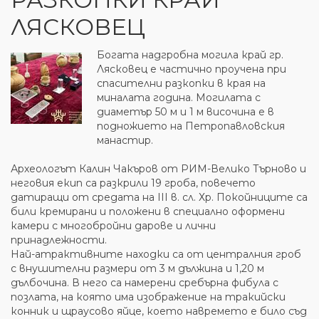
ЛЯСКОВЕЦ
Богата надгробна могила край гр.
Лясковец е частично проучена при
спасителни разкопки в края на
миналата година. Могилата с
диаметър 50 м и 1 м височина е в
подножието на Петропавловския
манастир.
Археологът Калин Чакъров от РИМ-Велико Търново и
неговия екип са разкрили 19 гроба, повечето
датиращи от средата на III в. сл. Хр. Покойниците са
били кремирани и положени в специално оформени
камери с многобройни дарове и лични
принадлежности.
Най-атрактивните находки са от централния гроб
с внушителни размери от 3 м дължина и 1,20 м
дълбочина. В него са намерени сребърна фибула с
позлата, на която има изображение на тракийски
конник и щраусово яйце, което навремето е било съд