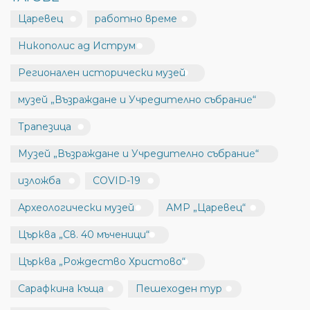
Царевец
работно време
Никополис ад Иструм
Регионален исторически музей
музей „Възраждане и Учредително събрание“
Трапезица
Музей „Възраждане и Учредително събрание“
изложба
COVID-19
Археологически музей
АМР „Царевец“
Църква „Св. 40 мъченици“
Църква „Рождество Христово“
Сарафкина къща
Пешеходен тур