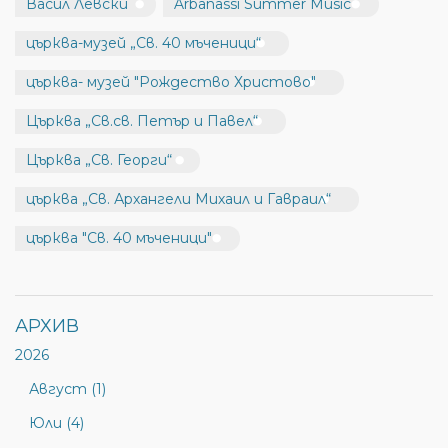
Васил Левски
Arbanassi Summer Music
църква-музей „Св. 40 мъченици“
църква- музей "Рождество Христово"
Църква „Св.св. Петър и Павел“
Църква „Св. Георги“
църква „Св. Архангели Михаил и Гавраил“
църква "Св. 40 мъченици"
АРХИВ
2026
Август (1)
Юли (4)