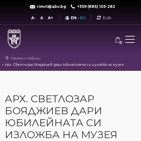
rimvt@abv.bg
+359 (885) 105-282
Currency
A-
A
A+
EN
-
BG
0
Начало
Новини
Арх. Светлозар Бояджиев дари юбилейната си изложба на музея
АРХ. СВЕТЛОЗАР
БОЯДЖИЕВ ДАРИ
ЮБИЛЕЙНАТА СИ
ИЗЛОЖБА НА МУЗЕЯ