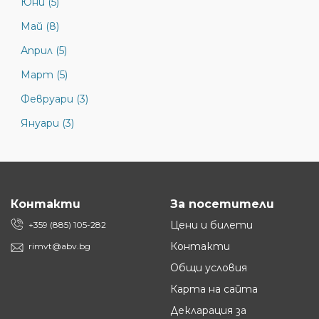
Юни (5)
Май (8)
Април (5)
Март (5)
Февруари (3)
Януари (3)
Контакти
За посетители
Цени и билети
+359 (885) 105-282
Контакти
rimvt@abv.bg
Общи условия
Карта на сайта
Декларация за