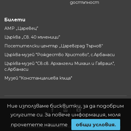
достъпност
Билети
АМР „Царевец”
Църква „Св. 40 мъченици”
Посетителски център „Царевград Търнов“
Църква-музей "Рождество Христово", с.Арбанаси
Църква-музей "Св.св. Архангели Михаил и Гавраил",
с.Арбанаси
Музей "Констанцалиева къща"
Ние използваме бисквитки, за да подобрим
услугите си. За повече информация, моля
прочетете нашите
oбщи условия.
© 2026 Регионален исторически музей - Велико Търново