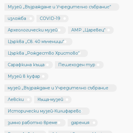
Музей „Възраждане и Учредително събрание“
изложба
COVID-19
Археологически музей
АМР „Царевец“
Църква „Св. 40 мъченици“
Църква „Рождество Христово“
Сарафкина къща
Пешеходен тур
Музей в куфар
музей „Възраждане и Учредително събрание
Левски
Къща-музей
Исторически музей-Килифарево
зимно работно време
дарения