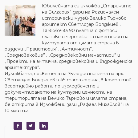
Юбилейната си изложба „Старините
на България” дари на Регионален
исторически музей-Велико Търново
архитект Светлозар Бояджиев .
Тя включва 90 платна с фотоси,
планове и чертежи на паметници на
културата от цялата страна в
раздели „Праистория”, „Античност”,
„Средновековие” , „Средновековни манастири” и
„Проекти на антична, средновековна и възрожденска
архитектура”.
Изложбата, посветена на 75-годишнината на арх.
Светлозар Бояджиев и 45-тата година, в която той
всеотдайно работи по изследването и
документирането на културни ценности на
територията на Велико Търново и цялата страна,
бе открита в Изложбени зали „Рафаел Михайлов” на
10 май т.г.