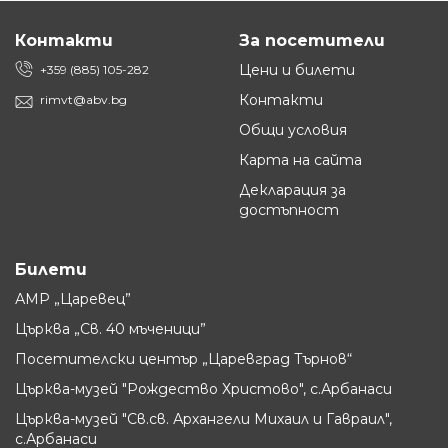
Контакти
За посетители
Цени и билети
+359 (885) 105-282
Контакти
rimvt@abv.bg
Общи условия
Карта на сайта
Декларация за
достъпност
Билети
АМР „Царевец”
Църква „Св. 40 мъченици”
Посетителски център „Царевград Търнов“
Църква-музей "Рождество Христово", с.Арбанаси
Църква-музей "Св.св. Архангели Михаил и Гавраил",
с.Арбанаси