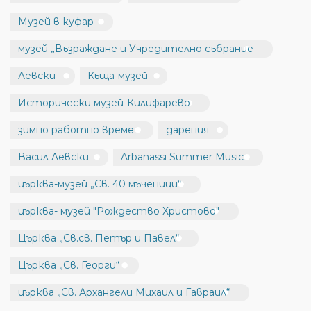
Музей в куфар
музей „Възраждане и Учредително събрание
Левски
Къща-музей
Исторически музей-Килифарево
зимно работно време
дарения
Васил Левски
Arbanassi Summer Music
църква-музей „Св. 40 мъченици“
църква- музей "Рождество Христово"
Църква „Св.св. Петър и Павел“
Църква „Св. Георги“
църква „Св. Архангели Михаил и Гавраил“