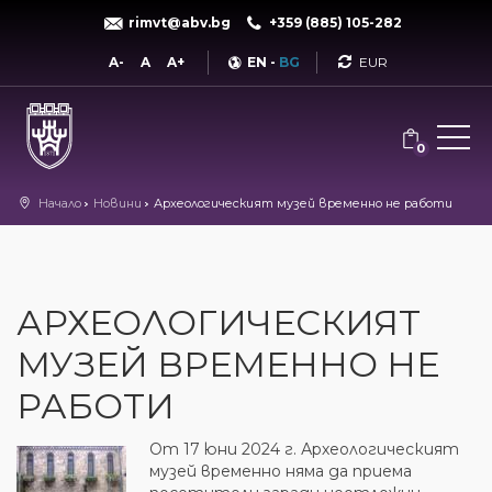
rimvt@abv.bg
+359 (885) 105-282
Currency
A-
A
A+
EN
-
BG
0
Начало
Новини
Археологическият музей временно не работи
АРХЕОЛОГИЧЕСКИЯТ
МУЗЕЙ ВРЕМЕННО НЕ
РАБОТИ
От 17 юни 2024 г. Археологическият
музей временно няма да приема