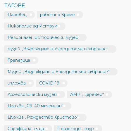
ТАГОВЕ
Царевец
работно време
Никополис ад Иструм
Регионален исторически музей
музей „Възраждане и Учредително събрание“
Трапезица
Музей „Възраждане и Учредително събрание“
изложба
COVID-19
Археологически музей
АМР „Царевец“
Църква „Св. 40 мъченици“
Църква „Рождество Христово“
Сарафкина къща
Пешеходен тур