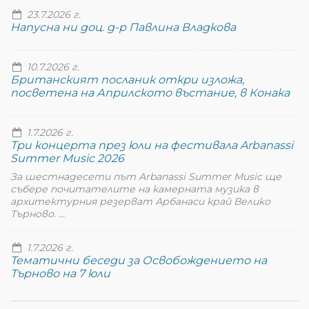
23.7.2026 г.
Напусна ни доц. д-р Павлина Владкова
10.7.2026 г.
Британският посланик откри изложа,
посветена на Априлското въстание, в Конака
1.7.2026 г.
Три концерта през юли на фестивала Arbanassi
Summer Music 2026
За шестнадесети път Arbanassi Summer Music ще
събере почитателите на камерната музика в
архитектурния резерват Арбанаси край Велико
Търново. ...
1.7.2026 г.
Тематични беседи за Освобождението на
Търново на 7 юли