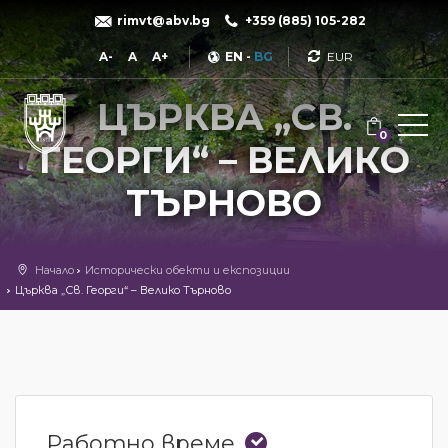
rimvt@abv.bg
+359 (885) 105-282
Currency
A-
A
A+
EN
-
BG
ЦЪРКВА „СВ.
0
ГЕОРГИ“ – ВЕЛИКО
ТЪРНОВО
Начало
Исторически обекти и експозиции
Църква „Св. Георги“ – Велико Търново
Работно време