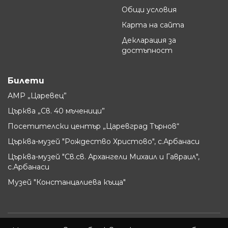
Общи условия
Карта на сайта
Декларация за
достъпност
Билети
АМР „Царевец”
Църква „Св. 40 мъченици”
Посетителски център „Царевград Търнов“
Църква-музей "Рождество Христово", с.Арбанаси
Църква-музей "Св.св. Архангели Михаил и Гавраил",
с.Арбанаси
Музей "Констанцалиева къща"