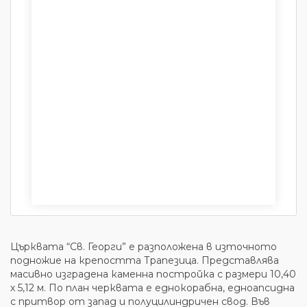
Църквата “Св. Георги” е разположена в източното
подножие на крепостта Трапезица. Представлява
масивно изградена каменна постройка с размери 10,40
х 5,12 м. По план черквата е еднокорабна, едноапсидна
с притвор от запад и полуцилиндричен свод. Във