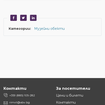
Категории:
Музейни обекти
Контакти
За посетители
Цени и билети
+359 (885) 105-282
Контакти
rimvt@abv.bg