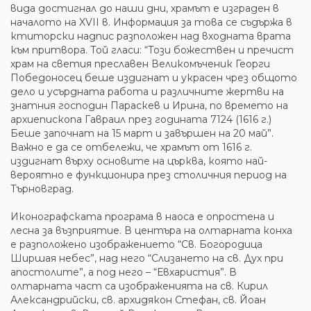
вида достигнал до наши дни, храмът е изграден в
началото на XVII в. Информация за това се съдържа в
ктиторски надпис разположен над входната врата
към притвора. Той гласи: “Този божествен и пречист
храм на светия преславен Великомъченик Георги
Победоносец беше издигнат и украсен чрез общото
дело и усърдната работа и различните жертви на
знатния господин Параскев и Ирина, по времето на
архиепископа Гавраил през годината 7124 (1616 г.)
Беше започнат на 15 март и завършен на 20 май”.
Важно е да се отбележи, че храмът от 1616 г.
издигнат върху основите на църква, която най-
вероятно е функционира през столичния период на
Търновград.
Иконографската програма в наоса е опростена и
лесна за възприятие. В центъра на олтарната конха
е разположено изображението “Св. Богородица
Ширшая небес”, над него “Слизането на св. Дух при
апостолите”, а под него – “Евхаристия”. В
олтарната част са изображенията на св. Кирил
Александрийски, св. архидякон Стефан, св. Йоан