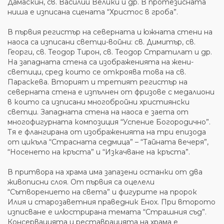
Дамаскин, св. Василий Велики и др. В протезисната
ниша е изписана сцената “Христос в гроба”.
В първия регистър на северната и южната стени на
наоса са изписани светци-войни: св. Димитър, св.
Георги, св. Теодор Тирон, св. Теодор Стратилат и др.
На западната стена са изображенията на жени-
светици, сред които се откроява това на св.
Параскева. Вторият и третият регистър на
северната стена е изпълнен от фризове с медалиони
в които са изписани многобройни християнски
светци. Западната стена на наоса е заета от
многофигурната композиция “Успение Богородично”.
Тя е флангирана от изображенията на три епизода
от цикъла “Страсната седмица” – “Тайната вечеря”,
“Носенето на кръста” и “Изкачване на кръста”.
В притвора на храма има запазени останки от два
живописни слоя. От първия са оцелели
“Сътворението на света” и фигурите на пророк
Илия и старозаветния праведник Енох. При второто
изписване е илюстрирана темата “Страшния съд”.
Консервацията и реставрацията на храма е