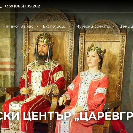
+359 (885) 105-282
Начало
За нас
Експозиции
Музейни обекти
Цени 
КИ ЦЕНТЪР „ЦАРЕВГ