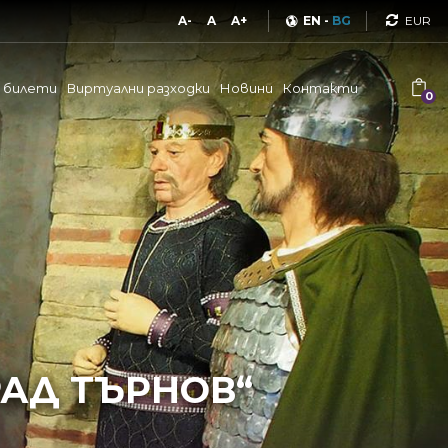
Curren
A-
A
A+
EN
-
BG
и билети
Виртуални разходки
Новини
Контакти
0
РАД ТЪРНОВ“