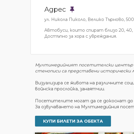
Адрес
ул. Никола Пиколо, Велико Търново, 50
Автобуси, които спират близо 20, 40, 5
Достъпно за хора с увреждания.
Мултимедийният посетителски център „Ца
стенописи са представени исторически 
Визуализира се живота на различните соц
войнска прослойка, занаятчии.
Посетителите могат да се докоснат до б
За озвучаването на Мултимедийния посет
КУПИ БИЛЕТИ ЗА ОБЕКТА