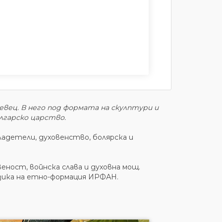
вец. В него под формата на скулптури и
лгарско царство.
ладетели, духовенство, болярска и
ност, войнска слава и духовна мощ.
зика на етно-формация ИРФАН.