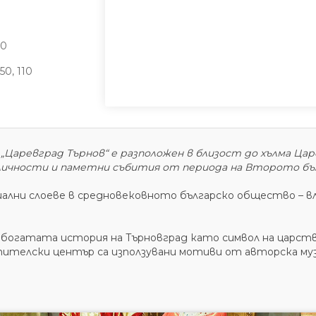
00
0, 110
ревград Търнов“ е разположен в близост до хълма Царе
личности и паметни събития от периода на Второто бъ
иални слоеве в средновековното българско общество – в
огатата история на Търновград като символ на царстве
ителски център са използувани мотиви от авторска му