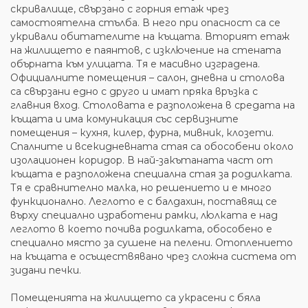
скривалище, свързано с горния етаж чрез
самостоятелна стълба. В него при опасност са се
укривали обитателите на къщата. Вторият етаж
на жилището е паянтов, с изключение на стената
обърната към улицата. Тя е масивно изградена.
Официалните помещения – салон, дневна и столова
са свързани едно с друго и имат пряка връзка с
главния вход. Столовата е разположена в средата на
къщата и има комуникация със сервизните
помещения – кухня, килер, фурна, мивник, клозети.
Спалните и всекидневната стая са обособени около
изолационен коридор. В най-закътаната част от
къщата е разположена специална стая за родилката.
Тя е сравнително малка, но решението и е много
функционално. Леглото е с балдахин, поставящ се
върху специално изработени рамки, люлката е над
леглото в което почива родилката, обособено е
специално място за сушене на пелени. Отоплението
на къщата е осъществявано чрез сложна система от
зидани печки.
Помещенията на жилището са украсени с бяла