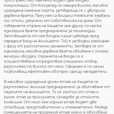
пространство. Към него водят две входни
комуникации. От югозапад се намира висока, масивно
изградена каменна порта, затваряща се с двукрила
дървена врата. През нея са влизали тежките кервани
със стоки, закупени от собственика на дома. От
северната страна на къщата има друга, по-малка
еднокрила врата предназначена за пешеходци.
Започващата от нея входна линия извежда пред
парадния вход на жилището. Той е засводен, рамкиран
с фриз от растителни орнаменти. Затваря се от
еднокрила, масивна дървена врата обкована с големи
железни гвоздеи. Охраната на входа се е
осъществявала посредством специален отвор,
разположен по-високо от него. Оформен е по начин
позволяващ ефективен обстрел срещу нападатели.
В масивно изградения долен етаж на къщата са
разположени: жилище предназначено за обитаване от
пазачите на жилището. То се състои от стая и
кухня; стая за прислугата; складове за стоките,
конюшня. От него към горния етаж водят две
стълбища: представително и спомагателно. Между
помещенията на приземния етаж умело е обособено