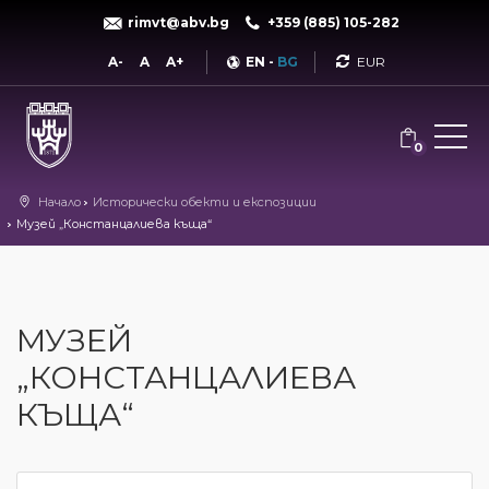
rimvt@abv.bg
+359 (885) 105-282
Currency
A-
A
A+
EN
-
BG
0
Начало
Исторически обекти и експозиции
Музей „Констанцалиева къща“
МУЗЕЙ
„КОНСТАНЦАЛИЕВА
КЪЩА“