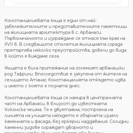
Констанцалиевата къща е един от най-
забележителните и представителните паметници
на жилищната архитектура в с. Арбанаси.
Първоначалното и изграждане се отнася към края на
XVII в. В следващите столетия жилищната сграда
претърпява няколко преустройства, довели до вида
в който я виждаме сега.
Къщата е била притежание на големият арбанашки
род Тафрили. Впоследствие е закупена от жителя на
селището Атанас Констанцалията откъдето идва
и името с която е позната днес.
Констанцалиевата къща се намира в централната
част на Арбанаси, в близост до известната
Коконска чешма. Тя е двуетажна, построена на
линията на улицата накъдето е обърната изцяло
каменната и фасада, без еркерни наддавания. Солидни
каменни зидове ограждат дворното и