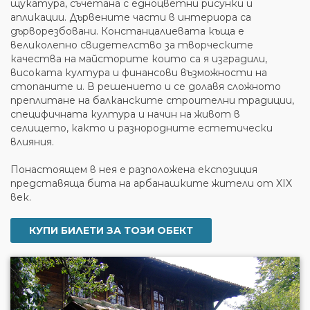
щукатура, съчетана с едноцветни рисунки и
апликации. Дървените части в интериора са
дърворезбовани. Констанцалиевата къща е
великолепно свидетелство за творческите
качества на майсторите които са я изградили,
високата култура и финансови възможности на
стопаните и. В решението и се долавя сложното
преплитане на балканските строителни традиции,
специфичната култура и начин на живот в
селището, както и разнородните естетически
влияния.
Понастоящем в нея е разположена експозиция
представяща бита на арбанашките жители от XIX
век.
КУПИ БИЛЕТИ ЗА ТОЗИ ОБЕКТ