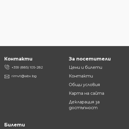
Контакти
За посетители
Цени и билети
+359 (885) 105-282
Контакти
rimvt@abv.bg
Общи условия
Карта на сайта
Декларация за
достъпност
Билети