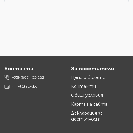
Контакти
За посетители
Цени и билети
+359 (885) 105-282
Контакти
rimvt@abv.bg
Общи условия
Карта на сайта
Декларация за
достъпност