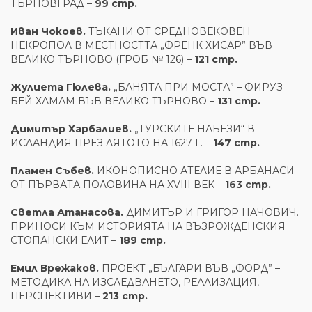
ТЪРНОВГРАД –
99 стр.
Иван Чокоев.
ТЪКАНИ ОТ СРЕДНОВЕКОВЕН
НЕКРОПОЛ В МЕСТНОСТТА „ФРЕНК ХИСАР” ВЪВ
ВЕЛИКО ТЪРНОВО (ГРОБ № 126) –
121 стр.
Жулиета Гюлева.
„БАНЯТА ПРИ МОСТА” – ФИРУЗ
БЕЙ ХАМАМ ВЪВ ВЕЛИКО ТЪРНОВО –
131 стр.
Димитър Харбалиев.
„ТУРСКИТЕ НАБЕЗИ“ В
ИСЛАНДИЯ ПРЕЗ ЛЯТОТО НА 1627 Г. –
147 стр.
Пламен Събев.
ИКОНОПИСНО АТЕЛИЕ В АРБАНАСИ
ОТ ПЪРВАТА ПОЛОВИНА НА XVIII ВЕК –
163 стр.
Светла Атанасова.
ДИМИТЪР И ГРИГОР НАЧОВИЧ.
ПРИНОСИ КЪМ ИСТОРИЯТА НА ВЪЗРОЖДЕНСКИЯ
СТОПАНСКИ ЕЛИТ –
189 стр.
Емил Врежаков.
ПРОЕКТ „БЪЛГАРИ ВЪВ „ФОРД” –
МЕТОДИКА НА ИЗСЛЕДВАНЕТО, РЕАЛИЗАЦИЯ,
ПЕРСПЕКТИВИ –
213 стр.