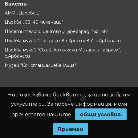
Билети
АМР „Царевец”
Църква „Св. 40 мъченици”
Посетителски център „Царевград Търнов“
Църква-музей "Рождество Христово", с.Арбанаси
Църква-музей "Св.св. Архангели Михаил и Гавраил",
с.Арбанаси
Музей "Констанцалиева къща"
Ние използваме бисквитки, за да подобрим
услугите си. За повече информация, моля
прочетете нашите
oбщи условия.
© 2026 Регионален исторически музей - Велико Търново
Приемам
Website by
WebInfit