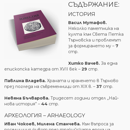
СЪДЪРЖАНИЕ:
ИСТОРИЯ
Васил Мутафов.
Няколко паметника на
култа към Света Петка
Търновска и проблемът
за формирането му –
7
стр.
Хитко Вачев.
За една
епископска катедра от XVII век –
29
стр.
Павлина Владева.
Храната и храненето в Търново
през погледа на съвременници от XIX в. –
37
стр.
Невяна Бъчварова.
Тридесет години отдел „Най-
нова история” –
44
стр.
АРХЕОЛОГИЯ – ARHAEOLOGY
Иван Чокоев, Милена Станчева.
Към въпроса за
поселищния живот през тракийската епоха на