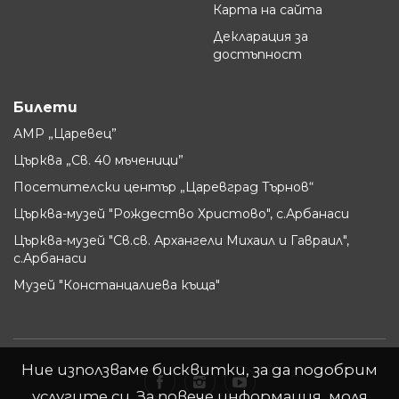
Карта на сайта
Декларация за
достъпност
Билети
АМР „Царевец”
Църква „Св. 40 мъченици”
Посетителски център „Царевград Търнов“
Църква-музей "Рождество Христово", с.Арбанаси
Църква-музей "Св.св. Архангели Михаил и Гавраил",
с.Арбанаси
Музей "Констанцалиева къща"
Ние използваме бисквитки, за да подобрим
услугите си. За повече информация, моля