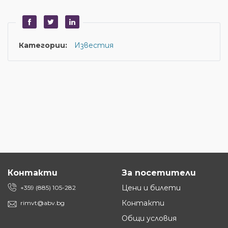
Категории:
Известия
Контакти
За посетители
Цени и билети
+359 (885) 105-282
Контакти
rimvt@abv.bg
Общи условия