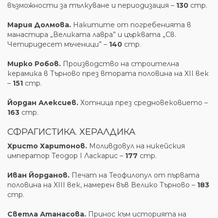
възможности за тълкуване и периодизация –
130
стр.
Мария Долмова.
Накитите от погребенията в
манастира „Великата лавра” и църквата „Св.
Четиридесет мъченици” –
140
стр.
Мирко Робов.
Производство на строителна
керамика в Търново през втората половина на XII век
–
151
стр.
Йордан Алексиев.
Хотница през средновековието –
163
стр.
СФРАГИСТИКА. ХЕРАЛДИКА
Христо Харитонов.
Моливдовул на никейския
император Теодор І Ласкарис –
177
стр.
Иван Йорданов.
Печат на Теофилопул от първата
половина на XIII век, намерен във Велико Търново –
183
стр.
Светла Атанасова.
Принос към историята на