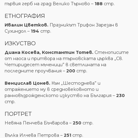
първия герб на град Велико Търново –
188
стр.
ЕТНОГРАФИЯ
Ивалин Цветков.
Празникът Трифон Зарезан в
Сухиндол –
194
стр.
ИЗКУСТВО
Диана Косева, Константин Тотев.
Стенописите
от наоса и притвора на търновската църква „Св.
Четиридесет мъченици” в светлината на
последните проучвания –
200
стр.
Венцислав Цонев.
Към „Шестоднева” и
отражението му в средновековното и
ранновъзрожденското изкуство на България –
230
стр.
ПОРТРЕТ
Невяна Пенчева Бъчварова –
250
стр.
Вълка Илчева Петрова –
251
стр.