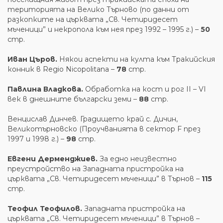
територията на Велико Търново (по данни от
разкопките на църквата „Св. Четиридесет
мъченици” и некропола към нея през 1992 – 1995 г.) –
50
стр.
Иван Църов.
Някои аспекти на култа към Тракийския
конник в Regio Nicopolitana –
78
стр.
Павлина Владкова.
Обработка на кост и рог II – VI
век в днешните български земи –
88
стр.
Венцислав Динчев. Градището край c. Дичин,
Великотърновско (Проучванията в сектор F през
1997 и 1998 г.) –
98
стр.
Евгени Дерменджиев.
За едно неизвестно
преустройство на Западната пристройка на
църквата „Св. Четиридесет мъченици” в Търнов –
115
стр.
Теофил Теофилов.
Западната пристройка на
църквата „Св. Четиридесет мъченици” в Търнов –