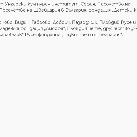
-Унгарски културен институт, София, Посолство на
Посолство на Швейцария в България, фондация „Детски кн
ово, Видин, Габрово, Добрич, Пазарджик, Пловдив Русе и
ладежка фондация „Аморфа“, Пловдив чете, дружество „Е
аравелов“ Русе, фондация „Развитие и интеграция“.