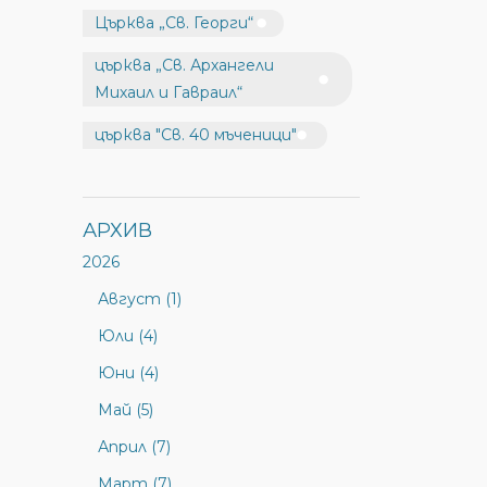
Църква „Св. Георги“
църква „Св. Архангели
Михаил и Гавраил“
църква "Св. 40 мъченици"
АРХИВ
2026
Август (1)
Юли (4)
Юни (4)
Май (5)
Април (7)
Март (7)