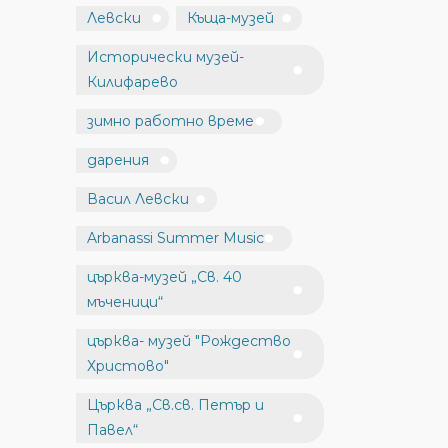
Левски
Къща-музей
Исторически музей-
Килифарево
зимно работно време
дарения
Васил Левски
Arbanassi Summer Music
църква-музей „Св. 40
мъченици“
църква- музей "Рождество
Христово"
Църква „Св.св. Петър и
Павел“