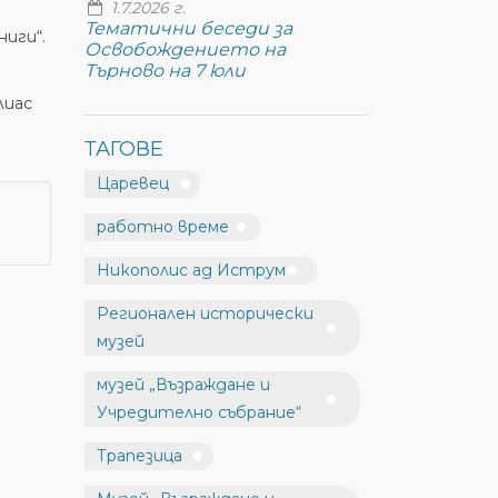
1.7.2026 г.
Тематични беседи за
иги“.
Освобождението на
Търново на 7 юли
лиас
ТАГОВЕ
Царевец
работно време
Никополис ад Иструм
Регионален исторически
музей
музей „Възраждане и
Учредително събрание“
Трапезица