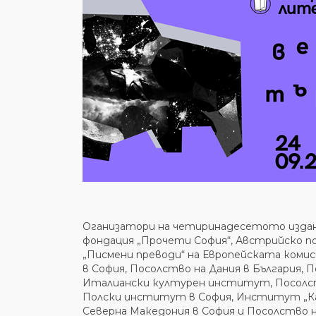
Оганизатори на четиринадесетото издани
фондация „Прочети София“, Австрийско по
„Писмени преводи“ на Европейската комис
в София, Посолство на Дания в България,
Италиански културен институт, Посолств
Полски институт в София, Институт „Ка
Северна Македония в София и Посолство н