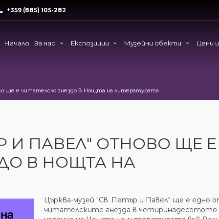
+359 (885) 105-282
Начало
За нас
Експозиции
Музейни обекти
Цени 
во ще е читателско гнездо в Нощта на литературата
Р И ПАВЕЛ" ОТНОВО ЩЕ Е
ДО В НОЩТА НА
Църква-музей "Св. Петър и Павел" ще е едно 
читателските гнезда в четиринадесетото