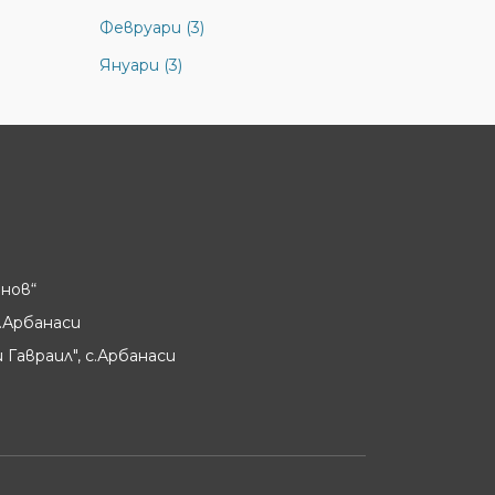
Февруари (3)
Януари (3)
нов“
.Арбанаси
 Гавраил", с.Арбанаси