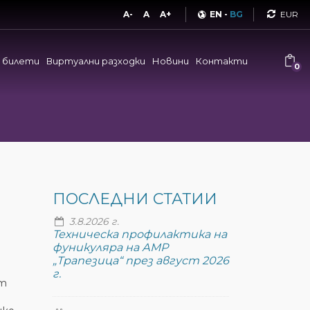
Curren
A-
A
A+
EN
-
BG
и билети
Виртуални разходки
Новини
Контакти
0
ПОСЛЕДНИ СТАТИИ
3.8.2026 г.
Техническа профилактика на
фуникуляра на АМР
„Трапезица“ през август 2026
г.
от