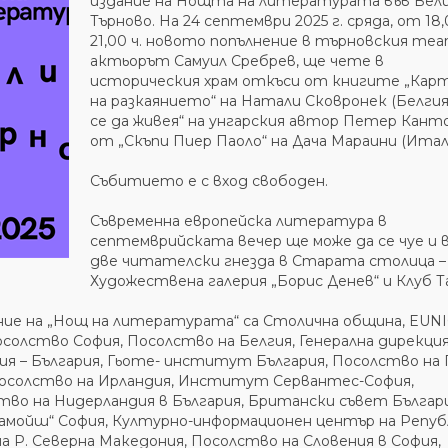
издание на Нощта на литературата във Вел
Търново. На 24 септември 2025 г. сряда, от 18
21,00 ч. новото попълнение в търновския теа
актьорът Самуил Сребрев, ще чете в
историческия храм откъси от книгите „Кар
на разкаянието“ на Натали Сковронек (Белгия)
се да живея“ на унгарския автор Петер Кант
от „Скъпи Пиер Паоло“ на Дача Мараини (Итал
Събитието е с вход свободен.
Съвременна европейска литература в
септемврийската вечер ще може да се чуе и 
две читателски гнезда в Старата столица –
Художествена галерия „Борис Денев“ и Клуб Т
е на „Нощ на литературата“ са Столична община, EUNI
солство София, Посолство на Белгия, Генерална дирекци
ия – България, Гьоте- институт България, Посолство на 
 Посолство на Ирландия, Институт Сервантес-София,
о на Нидерландия в България, Британски съвет Българи
мойш“ София, Културно-информационен център на Репуб
а Р. Северна Македония, Посолство на Словения в София,