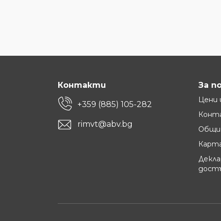
Контакти
За п
Цени 
+359 (885) 105-282
Конт
rimvt@abv.bg
Общи 
Карта
Декла
дост