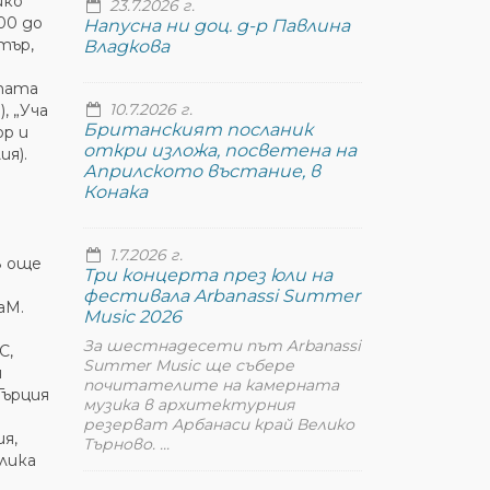
ико
23.7.2026 г.
,00 до
Напусна ни доц. д-р Павлина
тър,
Владкова
тата
10.7.2026 г.
, „Уча
Британският посланик
ор и
откри изложа, посветена на
ия).
Априлското въстание, в
Конака
1.7.2026 г.
в още
Три концерта през юли на
фестивала Arbanassi Summer
аМ.
Music 2026
За шестнадесети път Arbanassi
C,
Summer Music ще събере
я
почитателите на камерната
Гърция
музика в архитектурния
резерват Арбанаси край Велико
я,
Търново. ...
лика