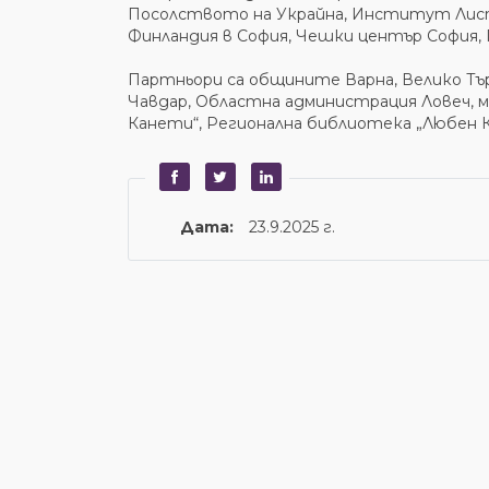
Посолството на Украйна, Институт Лист
Финландия в София, Чешки център София, 
Партньори са общините Варна, Велико Търн
Чавдар, Областна администрация Ловеч, м
Канети“, Регионална библиотека „Любен К
Дата:
23.9.2025 г.