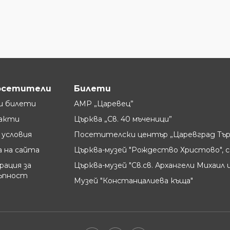
осетители
Билети
и билети
АМР „Царевец”
акти
Църква „Св. 40 мъченици”
условия
Посетителски център „Царевград Тър
 на сайта
Църква-музей "Рождество Христово", с
рация за
Църква-музей "Св.св. Архангели Михаил и
ъпност
Музей "Констанцалиева къща"