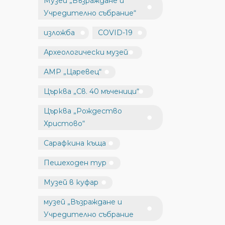
Музей „Възраждане и
Учредително събрание“
изложба
COVID-19
Археологически музей
АМР „Царевец“
Църква „Св. 40 мъченици“
Църква „Рождество
Христово“
Сарафкина къща
Пешеходен тур
Музей в куфар
музей „Възраждане и
Учредително събрание