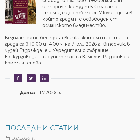
свободно Търново“ Регионалният
исторически музей в Старата
столица ще отбележи 7 юли – деня в
който градът е освободен от
османското владичество.
Безплатните беседи за всички жители и гости на
града са в 10:00 и 14:00 ч. на 7 юли 2026 г., вторник, в
музей Възраждане и Учредително събрание“.
Екскурзоводи на групите ще са Камелия Раданова и
Камелия Генова.
Дата:
1.7.2026 г.
ПОСЛЕДНИ СТАТИИ
3.8.2026 г.