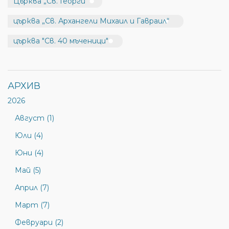
Църква „Св. Георги“
църква „Св. Архангели Михаил и Гавраил“
църква "Св. 40 мъченици"
АРХИВ
2026
Август (1)
Юли (4)
Юни (4)
Май (5)
Април (7)
Март (7)
Февруари (2)