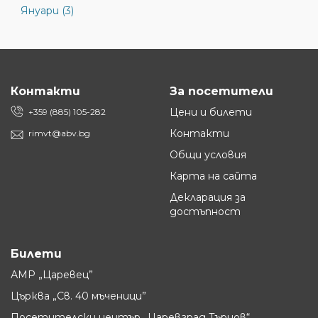
Януари (3)
Контакти
За посетители
Цени и билети
+359 (885) 105-282
Контакти
rimvt@abv.bg
Общи условия
Карта на сайта
Декларация за
достъпност
Билети
АМР „Царевец”
Църква „Св. 40 мъченици”
Посетителски център „Царевград Търнов“