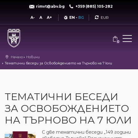
rimvt@abv.bg
+359 (885) 105-282
Currency
A-
A
A+
EN
-
BG
0
Начало
Новини
Тематични беседи за Освобождението на Търново на 7 юли
ТЕМАТИЧНИ БЕСЕДИ
ЗА ОСВОБОЖДЕНИЕТО
НА ТЪРНОВО НА 7 ЮЛИ
С две тематични беседи „149 години