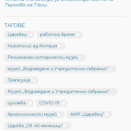
Търново на 7 юли
ТАГОВЕ
Царевец
работно време
Никополис ад Иструм
Регионален исторически музей
музей „Възраждане и Учредително събрание“
Трапезица
Музей „Възраждане и Учредително събрание“
изложба
COVID-19
Археологически музей
АМР „Царевец“
Църква „Св. 40 мъченици“