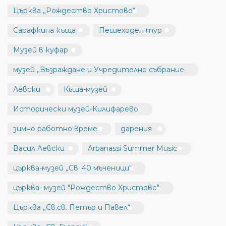
Църква „Рождество Христово“
Сарафкина къща
Пешеходен тур
Музей в куфар
музей „Възраждане и Учредително събрание
Левски
Къща-музей
Исторически музей-Килифарево
зимно работно време
дарения
Васил Левски
Arbanassi Summer Music
църква-музей „Св. 40 мъченици“
църква- музей "Рождество Христово"
Църква „Св.св. Петър и Павел“