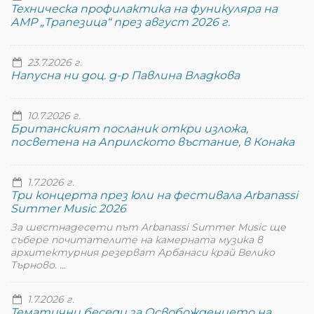
Техническа профилактика на фуникуляра на
АМР „Трапезица“ през август 2026 г.
23.7.2026 г.
Напусна ни доц. д-р Павлина Владкова
10.7.2026 г.
Британският посланик откри изложа,
посветена на Априлското въстание, в Конака
1.7.2026 г.
Три концерта през юли на фестивала Arbanassi
Summer Music 2026
За шестнадесети път Arbanassi Summer Music ще
събере почитателите на камерната музика в
архитектурния резерват Арбанаси край Велико
Търново. ...
1.7.2026 г.
Тематични беседи за Освобождението на