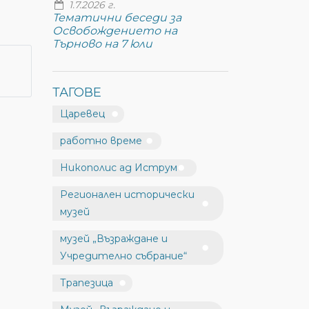
1.7.2026 г.
Тематични беседи за
Освобождението на
Търново на 7 юли
ТАГОВЕ
Царевец
работно време
Никополис ад Иструм
Регионален исторически
музей
музей „Възраждане и
Учредително събрание“
Трапезица