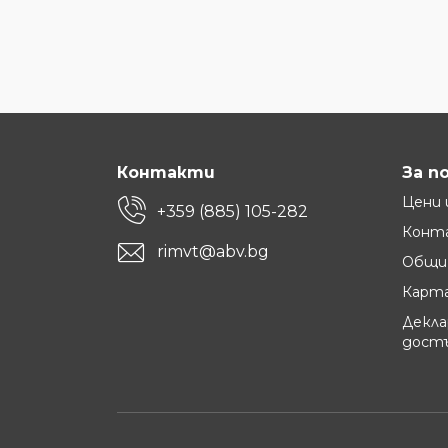
Контакти
За п
Цени 
+359 (885) 105-282
Конт
rimvt@abv.bg
Общи 
Карта
Декла
дост