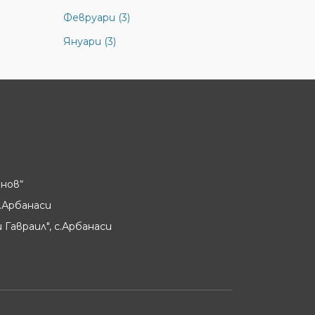
Февруари (3)
Януари (3)
нов“
.Арбанаси
 Гавраил", с.Арбанаси