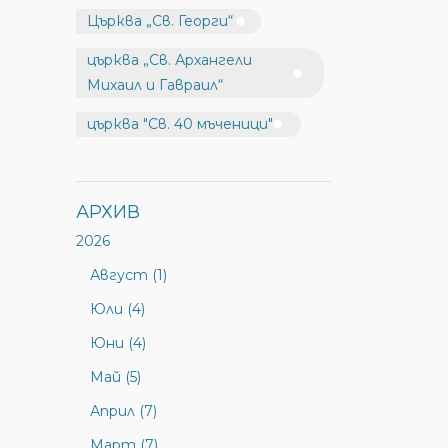
Църква „Св. Георги“
църква „Св. Архангели
Михаил и Гавраил“
църква "Св. 40 мъченици"
АРХИВ
2026
Август (1)
Юли (4)
Юни (4)
Май (5)
Април (7)
Март (7)