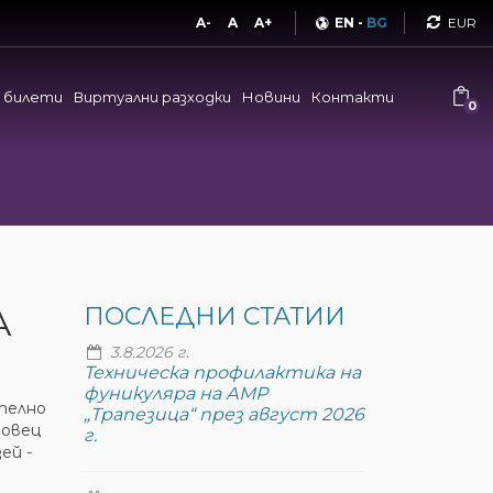
Curren
A-
A
A+
EN
-
BG
и билети
Виртуални разходки
Новини
Контакти
0
А
ПОСЛЕДНИ СТАТИИ
3.8.2026 г.
Техническа профилактика на
фуникуляра на АМР
телно
„Трапезица“ през август 2026
новец
г.
ей -