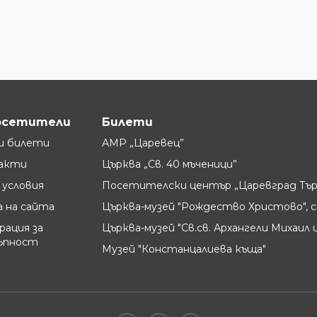
осетители
Билети
и билети
АМР „Царевец”
акти
Църква „Св. 40 мъченици”
условия
Посетителски център „Царевград Тър
 на сайта
Църква-музей "Рождество Христово", с
рация за
Църква-музей "Св.св. Архангели Михаил и
ъпност
Музей "Констанцалиева къща"