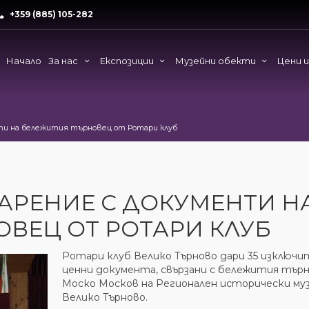
+359 (885) 105-282
Начало
За нас
Експозиции
Музейни обекти
Цени 
ти на бележития търновец от Ротари клуб
АРЕНИЕ С ДОКУМЕНТИ Н
ВЕЦ ОТ РОТАРИ КЛУБ
Ротари клуб Велико Търново дари 35 изключи
ценни документа, свързани с бележития тър
Моско Москов на Регионален исторически муз
Велико Търново.