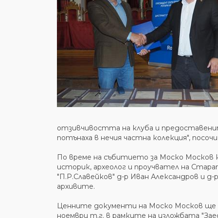
отзивчивостта на клуба и предоставенит
потънаха в нечия частна колекция", посочи
По време на събитието за Моско Москов 
историк, археолог и проучвател на Стар
"П.Р.Славейков" д-р Иван Александров и 
архивите.
Ценните документи на Моско Москов ще б
ноември т.г. в рамките на изложбата "За