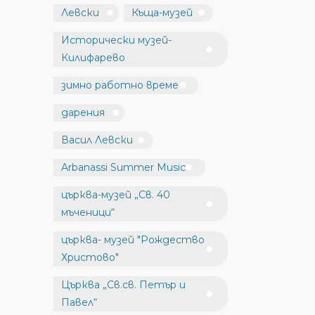
Левски
Къща-музей
Исторически музей-
Килифарево
зимно работно време
дарения
Васил Левски
Arbanassi Summer Music
църква-музей „Св. 40
мъченици“
църква- музей "Рождество
Христово"
Църква „Св.св. Петър и
Павел“