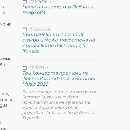
23.7.2026 г.
е и
Напусна ни доц. д-р Павлина
Владкова
 на
ме на
10.7.2026 г.
Британският посланик
откри изложа, посветена на
Априлското въстание, в
с
Конака
нахме
во
1.7.2026 г.
Три концерта през юли на
фестивала Arbanassi Summer
Music 2026
За шестнадесети път Arbanassi
тел,
Summer Music ще събере
отека
почитателите на камерната
едва
музика в архитектурния
резерват Арбанаси край Велико
Търново. ...
6
ите