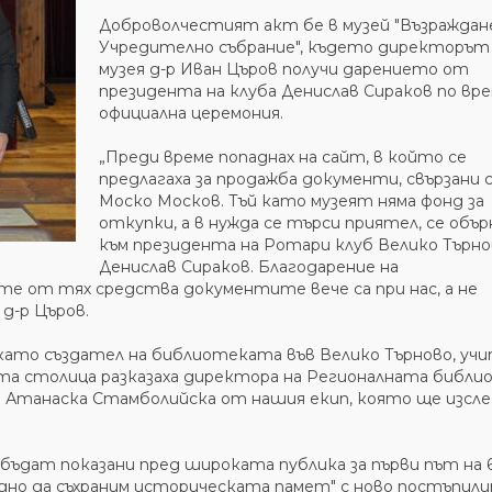
Доброволчестият акт бе в музей "Възраждан
Учредително събрание", където директорът
музея д-р Иван Църов получи дарението от
президента на клуба Денислав Сираков по вре
официална церемония.
„Преди време попаднах на сайт, в който се
предлагаха за продажба документи, свързани 
Моско Москов. Тъй като музеят няма фонд за
откупки, а в нужда се търси приятел, се обър
към президента на Ротари клуб Велико Търно
Денислав Сираков. Благодарение на
е от тях средства документите вече са при нас, а не
 д-р Църов.
като създател на библиотеката във Велико Търново, учи
ата столица разказаха директора на Регионалната библи
д-р Атанаска Стамболийска от нашия екип, която ще изсл
ъдат показани пред широката публика за първи път на 
едно да съхраним историческата памет" с ново постъпил