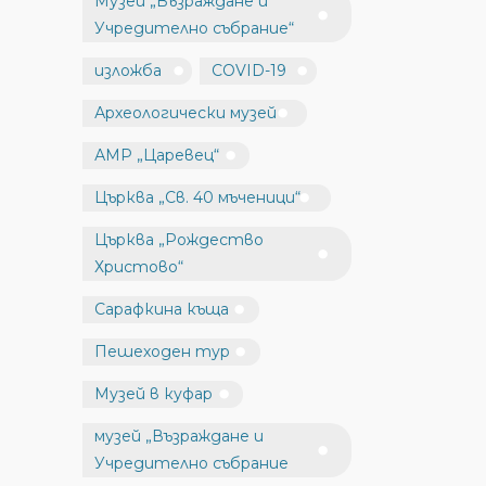
Музей „Възраждане и
Учредително събрание“
изложба
COVID-19
Археологически музей
АМР „Царевец“
Църква „Св. 40 мъченици“
Църква „Рождество
Христово“
Сарафкина къща
Пешеходен тур
Музей в куфар
музей „Възраждане и
Учредително събрание