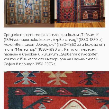
Сред експонатите са котленски килим „Таблите“
(1894 г.), пиротски килим „Дърво с плод“ (1830–1850 г.),
молитвен килим „Огледало“ (1830–1860 г.) и килими от
типа "Манастир“ (1850–1890 г.),. Като интересен
паралел е изложен и килимът „Дървета с плодове“,
който е бил част от интериора на Парламента в
София в периода 1950–1975 г.