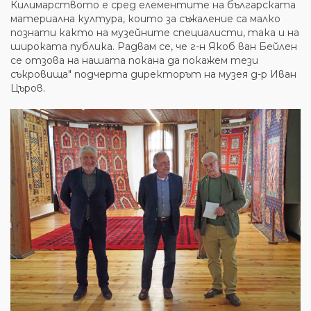
Килимарството е сред елементите на българската
материална култура, които за съжаление са малко
познати както на музейните специалисти, така и на
широката публика. Радвам се, че г-н Якоб ван Бейлен
се отзова на нашата покана да покажем тези
съкровища" подчерта директорът на музея д-р Иван
Църов.