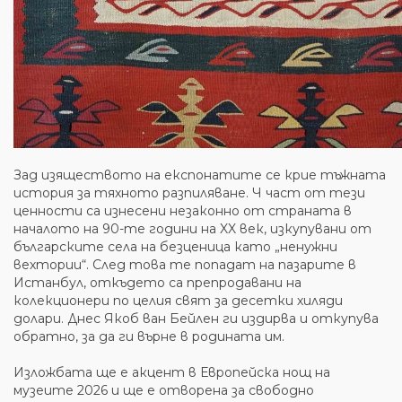
Зад изяществото на експонатите се крие тъжната
история за тяхното разпиляване. Ч част от тези
ценности са изнесени незаконно от страната в
началото на 90-те години на XX век, изкупувани от
българските села на безценица като „ненужни
вехтории“. След това те попадат на пазарите в
Истанбул, откъдето са препродавани на
колекционери по целия свят за десетки хиляди
долари. Днес Якоб ван Бейлен ги издирва и откупува
обратно, за да ги върне в родината им.
Изложбата ще е акцент в Европейска нощ на
музеите 2026 и ще е отворена за свободно