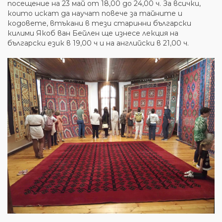
посещение на 23 май от 18,00 до 24,00 ч. За всички,
които искат да научат повече за тайните и
кодовете, втъкани в тези старинни български
килими Якоб ван Бейлен ще изнесе лекция на
български език в 19,00 ч и на английски в 21,00 ч.