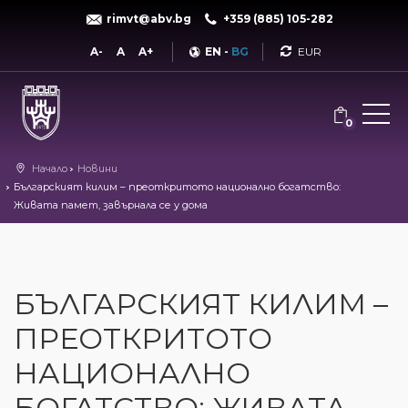
rimvt@abv.bg
+359 (885) 105-282
Currency
A-
A
A+
EN
-
BG
0
Начало
Новини
Българският килим – преоткритото национално богатство:
Живата памет, завърнала се у дома
БЪЛГАРСКИЯТ КИЛИМ –
ПРЕОТКРИТОТО
НАЦИОНАЛНО
БОГАТСТВО: ЖИВАТА