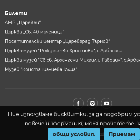
Билети
АМР „Царевец”
Църква „Св. 40 мъченици”
Посетителски център „Царевград Търнов“
Църква-музей "Рождество Христово", с.Арбанаси
Църква-музей "Св.св. Архангели Михаил и Гавраил", с.Арба
Музей "Констанцалиева къща"
Ние използваме бисквитки, за да подобрим ус
© 2026 Регионален исторически музей - Велико Т
повече информация, моля прочетете 
oбщи условия.
Приемам
Website by
WebInfit