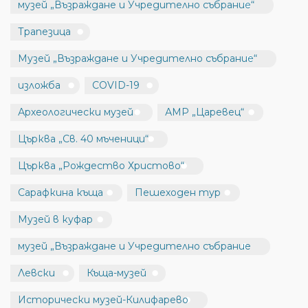
музей „Възраждане и Учредително събрание“
Трапезица
Музей „Възраждане и Учредително събрание“
изложба
COVID-19
Археологически музей
АМР „Царевец“
Църква „Св. 40 мъченици“
Църква „Рождество Христово“
Сарафкина къща
Пешеходен тур
Музей в куфар
музей „Възраждане и Учредително събрание
Левски
Къща-музей
Исторически музей-Килифарево