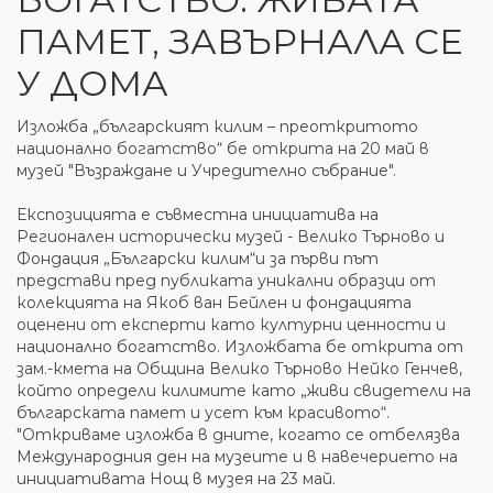
ПАМЕТ, ЗАВЪРНАЛА СЕ
У ДОМА
Изложба „българският килим – преоткритото
национално богатство“ бе открита на 20 май в
музей "Възраждане и Учредително събрание".
Експозицията е съвместна инициатива на
Регионален исторически музей - Велико Търново и
Фондация „Български килим“и за първи път
представи пред публиката уникални образци от
колекцията на Якоб ван Бейлен и фондацията
оценени от експерти като културни ценности и
национално богатство. Изложбата бе открита от
зам.-кмета на Община Велико Търново Нейко Генчев,
който определи килимите като „живи свидетели на
българската памет и усет към красивото“.
"Откриваме изложба в дните, когато се отбелязва
Международния ден на музеите и в навечерието на
инициативата Нощ в музея на 23 май.