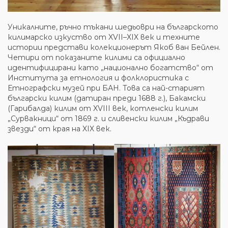
Уникалните, ръчно тъкани шедьоври на българското
килимарско изкуство от XVII–XIX век и техните
истории представи колекционерът Якоб ван Бейлен.
Четири от показаните килими са официално
идентифицирани като „национално богатство“ от
Института за етнология и фолклористика с
Етнографски музей при БАН. Това са най-старият
български килим (датиран преди 1688 г.), Бакамски
(Гарибалда) килим от XVIII век, котленски килим
„Сурвакници“ от 1869 г. и сливенски килим „Къдрави
звезди“ от края на XIX век.