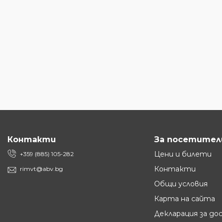
Контакти
За посетител
Цени и билети
+359 (885) 105-282
Контакти
rimvt@abv.bg
Общи условия
Карта на сайта
Декларация за д