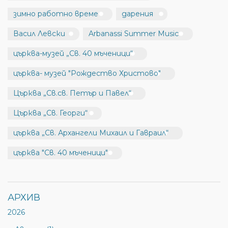
зимно работно време
дарения
Васил Левски
Arbanassi Summer Music
църква-музей „Св. 40 мъченици“
църква- музей "Рождество Христово"
Църква „Св.св. Петър и Павел“
Църква „Св. Георги“
църква „Св. Архангели Михаил и Гавраил“
църква "Св. 40 мъченици"
АРХИВ
2026